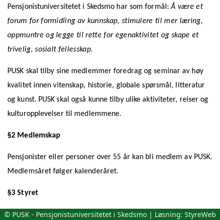
Pensjonistuniversitetet i Skedsmo har som formål:
Å være et
forum for formidling av kunnskap, stimulere til mer læring,
oppmuntre og legge til rette for egenaktivitet og skape et
trivelig, sosialt fellesskap.
PUSK skal tilby sine medlemmer foredrag og seminar av høy
kvalitet innen vitenskap, historie, globale spørsmål, litteratur
og kunst. PUSK skal også kunne tilby ulike aktiviteter, reiser og
kulturopplevelser til medlemmene.
§2 Medlemskap
Pensjonister eller personer over 55 år kan bli medlem av PUSK.
Medlemsåret følger kalenderåret.
§3 Styret
© PUSK - Pensjonistuniversitetet i Skedsmo | Løsning:
StyreWeb
Styret har ansvar for den daglige driften av PUSK innenfor